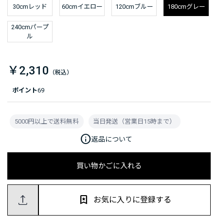
30cmレッド
60cmイエロー
120cmブルー
180cmグレー
240cmパープ
ル
￥2,310
ポイント
69
5000円以上で送料無料
当日発送（営業日15時まで）
info
返品について
買い物かごに入れる
お気に入りに登録する