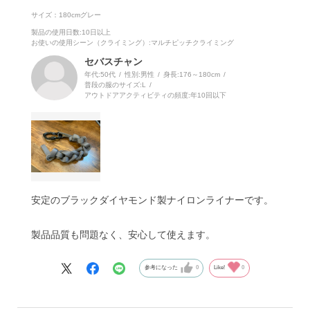
サイズ：180cmグレー
製品の使用日数
:10日以上
お使いの使用シーン（クライミング）
:マルチピッチクライミング
セバスチャン
年代:
50代
性別:
男性
身長:
176～180cm
普段の服のサイズ:
L
アウトドアアクティビティの頻度:
年10回以下
安定のブラックダイヤモンド製ナイロンライナーです。
製品品質も問題なく、安心して使えます。
参考になった
0
Like!
0