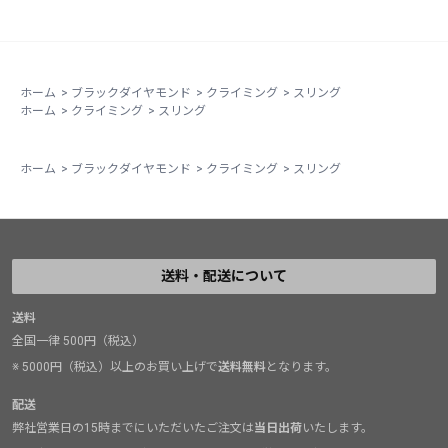
ホーム
>
ブラックダイヤモンド
>
クライミング
>
スリング
ホーム
>
クライミング
>
スリング
ホーム
>
ブラックダイヤモンド
>
クライミング
>
スリング
送料・配送について
送料
全国一律 500円（税込）
※ 5000円（税込）以上のお買い上げで
送料無料
となります。
配送
弊社営業日の15時までにいただいたご注文は
当日出荷
いたします。