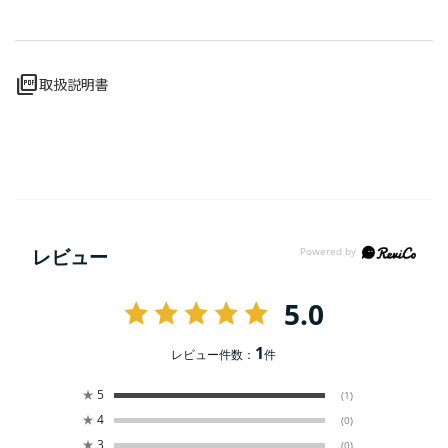
picture_as_pdf
取扱説明書
レビュー
5.0
1
レビュー件数：
件
★
5
(1)
★
4
(0)
★
3
(0)