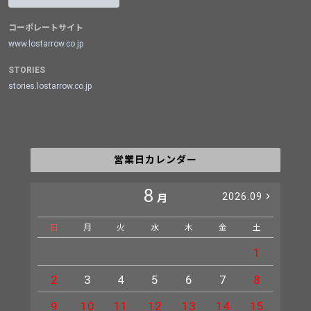
コーポレートサイト
www.lostarrow.co.jp
STORIES
stories.lostarrow.co.jp
営業日カレンダー
8
2026.09
月
日
月
火
水
木
金
土
日
1
2
3
4
5
6
7
8
6
9
10
11
12
13
14
15
13