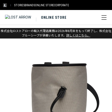
STORIES
BRANDS
ONLINE STORE
CORPORATE
ONLINE STORE
ホーム
>
ブラックダイヤモンド
>
クライミング
株式会社ロストアローの輸入代理店業務は2026年8月末をもって終了し、株式会社
>
チョーク&チョークバッグ
ブルーシープが承継いたします。
詳しくはこちら。