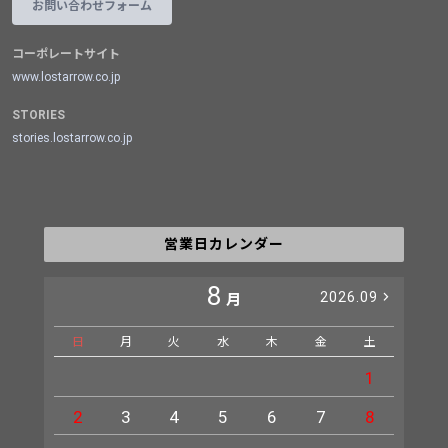
お問い合わせフォーム
コーポレートサイト
www.lostarrow.co.jp
STORIES
stories.lostarrow.co.jp
営業日カレンダー
8
2026.09
月
日
月
火
水
木
金
土
日
1
2
3
4
5
6
7
8
6