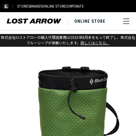
STORIES
BRANDS
ONLINE STORE
CORPORATE
ONLINE STORE
ホーム
>
アウトレット
>
クライミングギア
株式会社ロストアローの輸入代理店業務は2026年8月末をもって終了し、株式会社
ブルーシープが承継いたします。
詳しくはこちら。