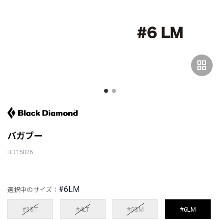
grid_view
バガブー
BD15026
#6LM
選択中のサイズ：
#3ST
#4LT
#5SM
#6LM