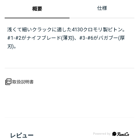
仕様
概要
浅くて細いクラックに適した4130クロモリ製ピトン。
#1-#2がナイフブレード(薄刃)、#3-#6がバガブー(厚
刃)。
picture_as_pdf
取扱説明書
レビュー