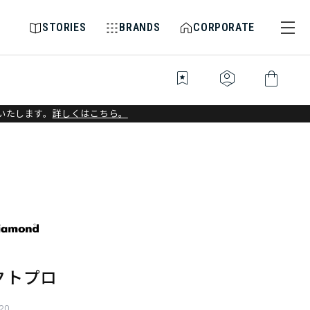
STORIES
BRANDS
CORPORATE
bookmark_star
identity_platform
shopping_bag
いたします。
詳しくはこちら。
クトプロ
20