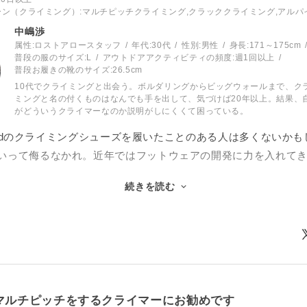
ーン（クライミング）
:マルチピッチクライミング,クラッククライミング,アル
中嶋渉
属性:ロストアロースタッフ
年代:
30代
性別:
男性
身長:
171～175cm
普段の服のサイズ:
L
アウトドアアクティビティの頻度:
週1回以上
普段お履きの靴のサイズ:
26.5cm
10代でクライミングと出会う。ボルダリングからビッグウォールまで、ク
ミングと名の付くものはなんでも手を出して、気づけば20年以上。結果、
がどういうクライマーなのか説明がしにくくて困っている。
amondのクライミングシューズを履いたことのある人は多くないか
いって侮るなかれ。近年ではフットウェアの開発に力を入れて
イミングシューズについては今後の進化が非常に楽しみです。
続きを読む
きっかけが、このアスペクトプロです。
シューズとして定評のあるアスペクトの名前を継いではいます
別物と言っていいでしょう。ただローカットをミッドカットに
ットのシューズの用途について改めて考えた結果が、アスペク
ています。
のシューズはトラッドクライミング、特にマルチピッチが主戦
マルチピッチをするクライマーにお勧めです
一日履いていても大丈夫、というのは前提として、登るルート