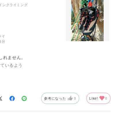
パインクライミング
ライ
自分
もしれません。
きているよう
僕がそう感じる
が、シューズと
しただけではな
参考になった
0
Like!
0
トプロのデザイ
場です。足の快
によってはクラ