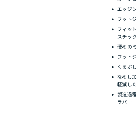
エッジ
フット
フィッ
スチッ
硬めの
フット
くるぶ
なめし
軽減したE
製造過
ラバー