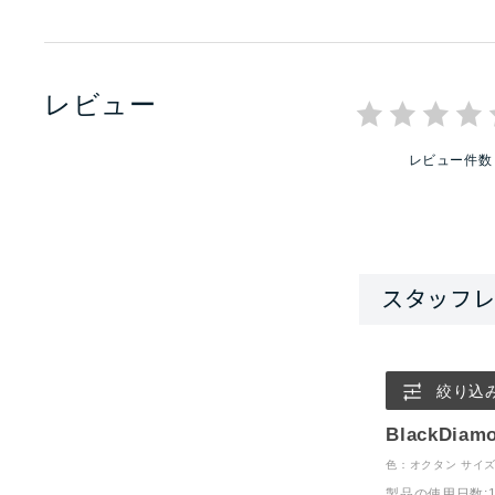
レビュー
レビュー件数
絞り込
BlackDi
色：オクタン
サイズ
製品の使用日数
: