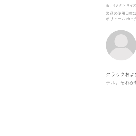
色：オクタン
サイズ
ックだけでな
製品の使用日数
:
意味では、最
ボリューム
:ゆっ
アスペクトプ
いて、シンハ
相性がとても
ングの性能に
くらいのサイ
それに加え、
けでなくアウ
クラックおよ
というバラン
デル。それが
し、前後のセ
す。
られがちなミ
最後に、BD
5.11のフ
止まる。踏む
ときもこのシ
かくダレてし
ないと足にフ
たほうが良い