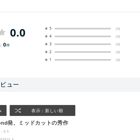
0.0
★
5
(0)
★
4
(0)
0
★
3
(0)
：
件
★
2
(0)
★
1
(0)
み
表示：新しい順
amond発、ミッドカットの秀作
：8.5
10日以上