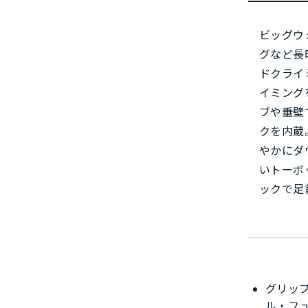
ビッグウ
グなど長
ドクライ
イミング
ブや垂壁
クを内蔵
やかにダ
いトーボ
ックで足
グリッ
ル・フ