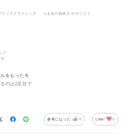
能も必要。その
,クラッククライミング
つま先の拘束力
:ややソフト
薄く設計されて
ズのクラックとの
ますが、ジャミ
の指が伸ばせる
ッグ
ルを
、インサイドだ
の性能も及第点
ャルをもったモ
ューズを採用
るのは2足目で
たすらに硬く作
？）、しっかり
ラックを登った
にソールが柔ら
ズ先端から締め
参考になった
0
Like!
0
うです。
ことは気を付け