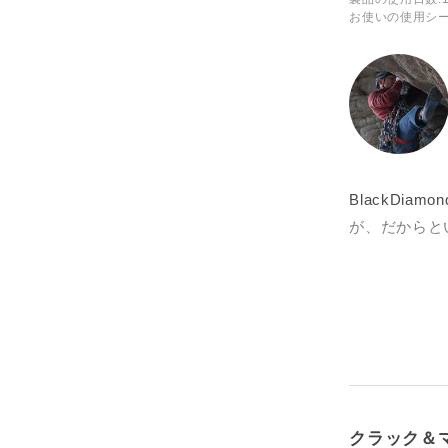
お使いの使用シ
BlackDi
が、だからと
で、特にクラ
ようになった
クラック用の
しては全くの
く、ミッドカ
ンに反映され
ミッドカット
クラック＆
適性が高く丸