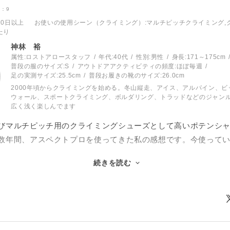
：9
くフェース、スラブ、オーバーハングも登れるクライミング性
10日以上
お使いの使用シーン（クライミング）
:マルチピッチクライミング
もデザインが難しいタイプのシューズかもしれません。
たり
ロの一番の強みは、やはりジャミングの性能の高さ。つま先が
神林 裕
ンド～オフフィンガー（キャメロットの#0.75～#0.5）のサイ
属性:ロストアロースタッフ
年代:
40代
性別:
男性
身長:
171～175cm
良い。個人的にミッドカットのシューズは3足ほど履き比べてい
普段の服のサイズ:
S
アウトドアアクティビティの頻度:
ほぼ毎週
足の実測サイズ:
25.5cm
普段お履きの靴のサイズ:
26.0cm
ついてはアスペクトプロが頭一つ抜け出ています。ただし、足
2000年頃からクライミングを始める。冬山縦走、アイス、アルパイン、ビ
ズ（若干ゆったりめ）を選ぶことが重要です。
ウォール、スポートクライミング、ボルダリング、トラッドなどのジャン
広く浅く楽しんでます
つま先の先端がアスペクトよりもセンター寄りになったことで
トサイドのエッジも使えるようになり、それでいてエッジング
びマルチピッチ用のクライミングシューズとして高いポテンシ
スを実現しています。ソールはソフトなBDブラックレーベルフ
数年間、アスペクトプロを使ってきた私の感想です。今使ってい
パレートになっていることで足の自由度も十分。この点も、ひ
続きを読む
ッドカットのシューズとしては特徴的な部分です。
オリジナルのソールの性能について。これが驚いたことに（失礼
ェイスやスラブが連続する瑞牆のマルチピッチや、5.12の名張のク
感触に慣れれば、5.12のスラブでも登れます。また、暑い時期
ューズで問題ありませんでした。ただ、履くときに紐はシュー
まうことがありますが、このソールは熱の影響を受けにくいよ
ィットしないこと、くるぶしの保護カバーの面積が充分でない
でしょう。