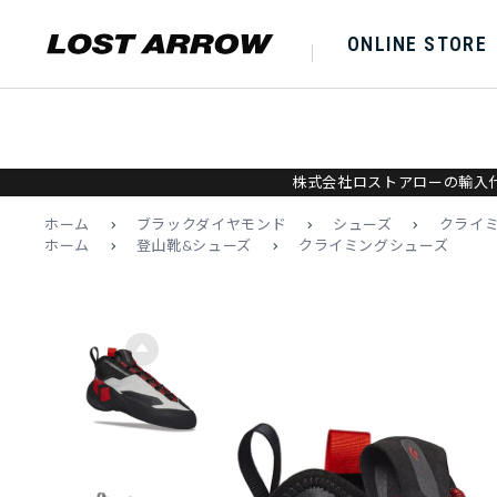
ONLINE STORE
株式会社ロストアローの輸入代
ホーム
>
ブラックダイヤモンド
>
シューズ
>
クライ
ホーム
>
登山靴&シューズ
>
クライミングシューズ