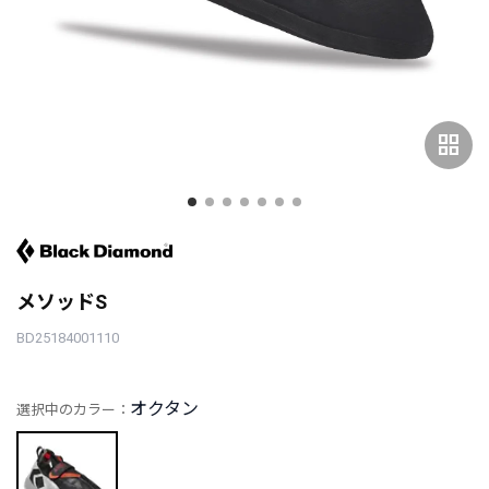
grid_view
メソッドS
BD25184001110
オクタン
選択中のカラー：