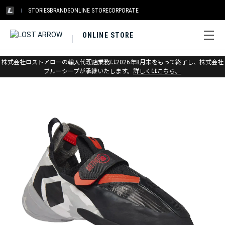
STORIES
BRANDS
ONLINE STORE
CORPORATE
ONLINE STORE
ホーム
>
ブラックダイヤモンド
>
シューズ
>
クライミングシューズ
株式会社ロストアローの輸入代理店業務は2026年8月末をもって終了し、株式会社
ブルーシープが承継いたします。
詳しくはこちら。