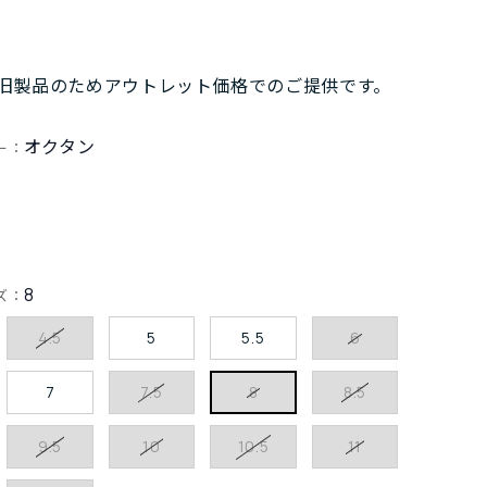
旧製品のためアウトレット価格でのご提供です。
オクタン
ー：
8
ズ：
4.5
5
5.5
6
7
7.5
8
8.5
9.5
10
10.5
11