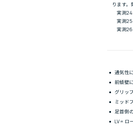
ります。
実測24.
実測25.
実測26.
通気性
前傾壁
グリッ
ミッド
足首側
LV= 