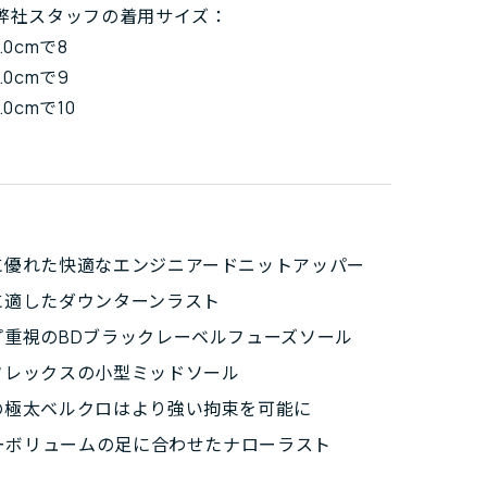
弊社スタッフの着用サイズ：
0cmで8
0cmで9
0cmで10
に優れた快適なエンジニアードニットアッパー
に適したダウンターンラスト
プ重視のBDブラックレーベルフューズソール
フレックスの小型ミッドソール
の極太ベルクロはより強い拘束を可能に
ローボリュームの足に合わせたナローラスト