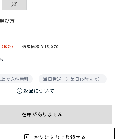
12
選び方
通常価格 ￥15,070
75
円以上で送料無料
当日発送（営業日15時まで）
info
返品について
在庫がありません
お気に入りに登録する