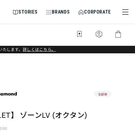
STORIES
BRANDS
CORPORATE
bookmark_star
identity_platform
shopping_bag
いたします。
詳しくはこちら。
sale
LET】 ゾーンLV (オクタン)
080