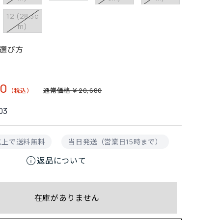
12 (28.3c
m)
選び方
40
通常価格 ￥20,680
03
円以上で送料無料
当日発送（営業日15時まで）
info
返品について
在庫がありません