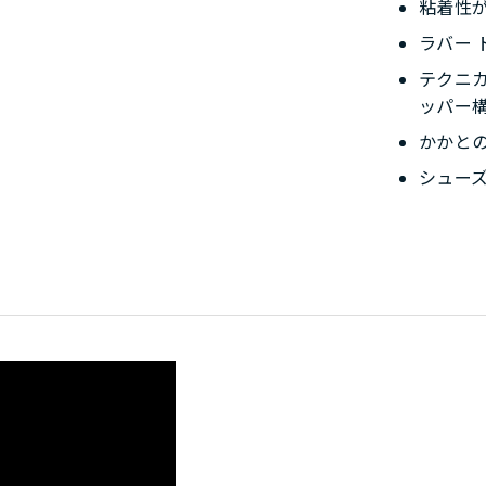
粘着性
ラバー 
テクニ
ッパー
かかと
シュー