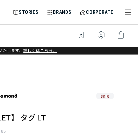
STORIES
BRANDS
CORPORATE
bookmark_star
identity_platform
shopping_bag
いたします。
詳しくはこちら。
sale
ET】 タグ LT
085