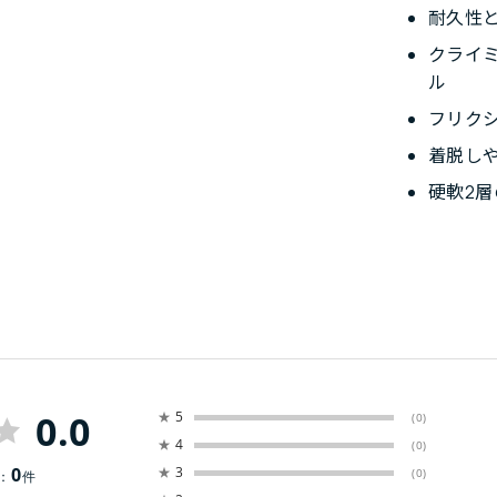
耐久性
クライ
ル
フリク
着脱し
硬軟2
0.0
★
5
(0)
★
4
(0)
0
★
3
(0)
：
件