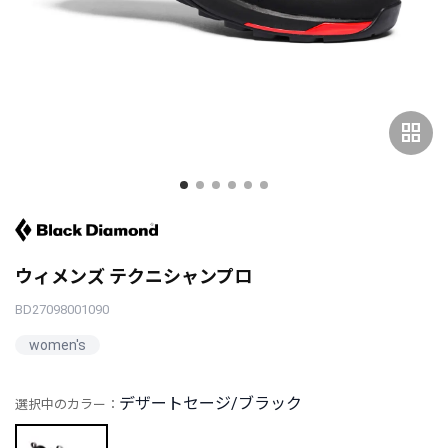
grid_view
ウィメンズ テクニシャンプロ
BD27098001090
women's
デザートセージ/ブラック
選択中のカラー：