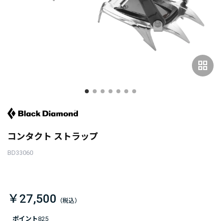
grid_view
コンタクト ストラップ
BD33060
￥27,500
ポイント
825