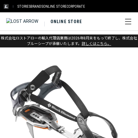
STORIES
BRANDS
ONLINE STORE
CORPORATE
ONLINE STORE
ホーム
>
ブラックダイヤモンド
>
アイス
>
クランポン
株式会社ロストアローの輸入代理店業務は2026年8月末をもって終了し、株式会社
ブルーシープが承継いたします。
詳しくはこちら。