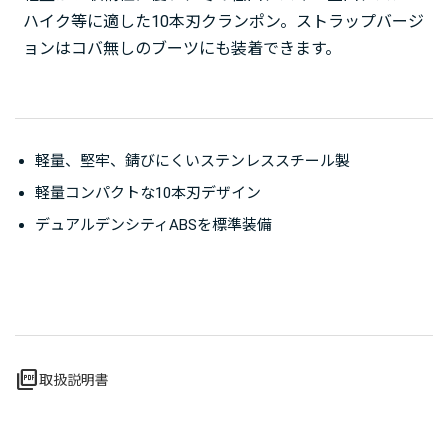
ハイク等に適した10本刃クランポン。ストラップバージ
ョンはコバ無しのブーツにも装着できます。
軽量、堅牢、錆びにくいステンレススチール製
軽量コンパクトな10本刃デザイン
デュアルデンシティABSを標準装備
picture_as_pdf
取扱説明書