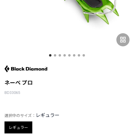
grid_view
ネーベ プロ
BD33065
レギュラー
選択中のサイズ：
レギュラー