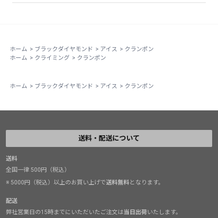
ホーム
>
ブラックダイヤモンド
>
アイス
>
クランポン
ホーム
>
クライミング
>
クランポン
ホーム
>
ブラックダイヤモンド
>
アイス
>
クランポン
送料・配送について
送料
全国一律 500円（税込）
※ 5000円（税込）以上のお買い上げで
送料無料
となります。
配送
弊社営業日の15時までにいただいたご注文は
当日出荷
いたします。