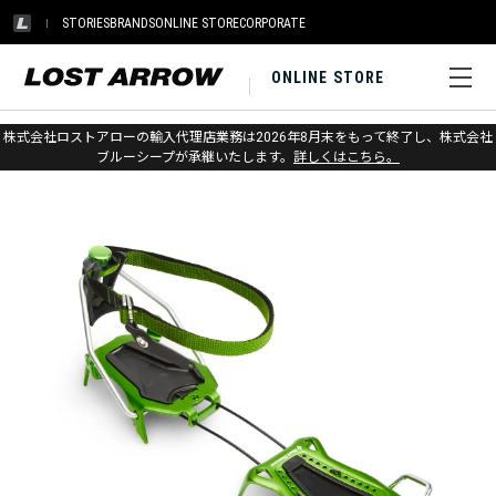
STORIES
BRANDS
ONLINE STORE
CORPORATE
ONLINE STORE
ホーム
>
ブラックダイヤモンド
>
アイス
>
クランポン
株式会社ロストアローの輸入代理店業務は2026年8月末をもって終了し、株式会社
ブルーシープが承継いたします。
詳しくはこちら。