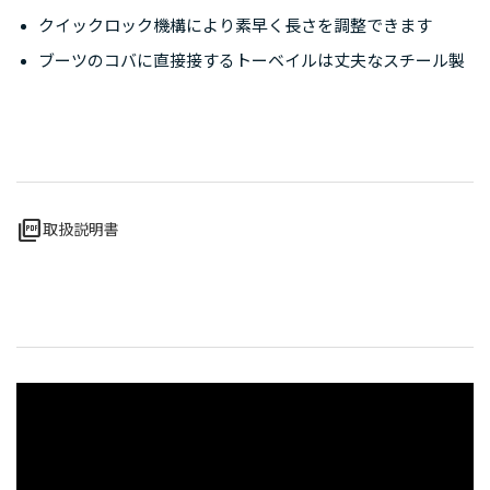
クイックロック機構により素早く長さを調整できます
ブーツのコバに直接接するトーベイルは丈夫なスチール製
picture_as_pdf
取扱説明書