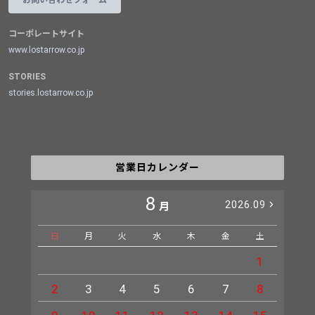
お問い合わせフォーム
コーポレートサイト
www.lostarrow.co.jp
STORIES
stories.lostarrow.co.jp
営業日カレンダー
8
2026.09
月
日
月
火
水
木
金
土
日
1
2
3
4
5
6
7
8
6