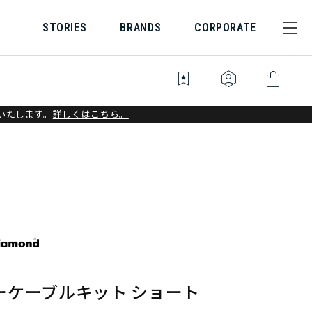
STORIES
BRANDS
CORPORATE
bookmark_star
identity_platform
shopping_bag
いたします。
詳しくはこちら。
ーケーブルキット ショート