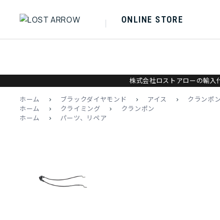
ONLINE STORE
株式会社ロストアローの輸入代
ホーム
>
ブラックダイヤモンド
>
アイス
>
クランポ
ホーム
>
クライミング
>
クランポン
ホーム
>
パーツ、リペア