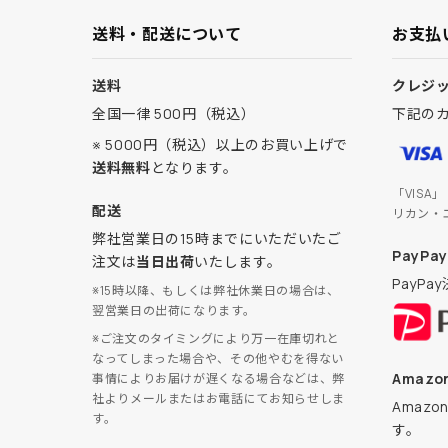
送料・配送について
お支払
送料
クレジ
全国一律 500円（税込）
下記の
※ 5000円（税込）以上のお買い上げで
送料無料
となります。
「VISA
配送
リカン・
弊社営業日の15時までにいただいたご
PayPay
注文は
当日出荷
いたします。
PayP
※15時以降、もしくは弊社休業日の場合は、
翌営業日の出荷になります。
※ご注文のタイミングにより万一在庫切れと
なってしまった場合や、その他やむを得ない
Amazon
事情によりお届けが遅くなる場合などは、弊
社よりメールまたはお電話にてお知らせしま
Amaz
す。
す。