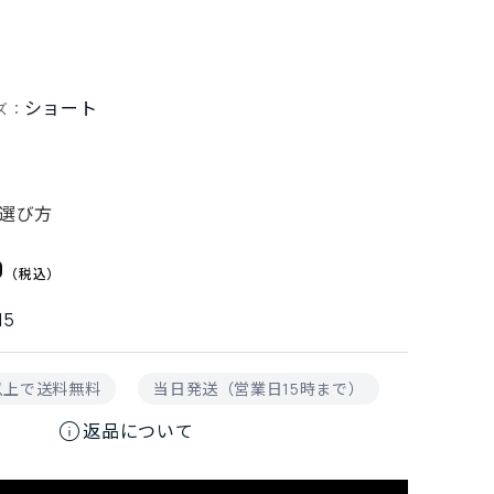
ショート
ズ：
選び方
0
15
円以上で送料無料
当日発送（営業日15時まで）
info
返品について