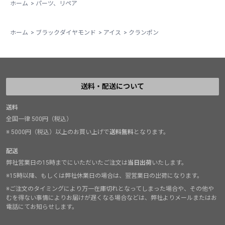
ホーム
>
パーツ、リペア
ホーム
>
ブラックダイヤモンド
>
アイス
>
クランポン
送料・配送について
送料
全国一律 500円（税込）
※ 5000円（税込）以上のお買い上げで
送料無料
となります。
配送
弊社営業日の15時までにいただいたご注文は
当日出荷
いたします。
※15時以降、もしくは弊社休業日の場合は、翌営業日の出荷になります。
※ご注文のタイミングにより万一在庫切れとなってしまった場合や、その他や
むを得ない事情によりお届けが遅くなる場合などは、弊社よりメールまたはお
電話にてお知らせします。