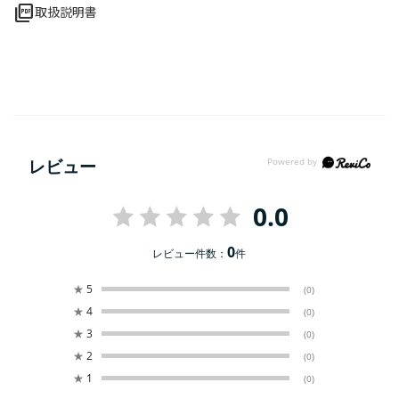
picture_as_pdf
取扱説明書
レビュー
0.0
0
レビュー件数：
件
★
5
(0)
★
4
(0)
★
3
(0)
★
2
(0)
★
1
(0)