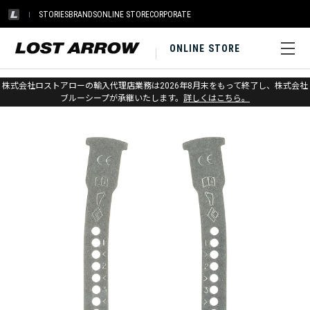
STORIES
BRANDS
ONLINE STORE
CORPORATE
ONLINE STORE
ホーム
>
ブラックダイヤモンド
>
アイス
>
クランポン
株式会社ロストアローの輸入代理店業務は2026年8月末をもって終了し、株式会社
ブルーシープが承継いたします。
詳しくはこちら。