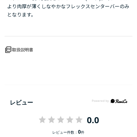
より肉厚が薄くしなやかなフレックスセンターバーのみ
となります。
picture_as_pdf
取扱説明書
レビュー
0.0
0
レビュー件数：
件