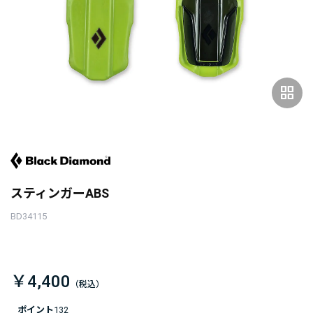
grid_view
スティンガーABS
BD34115
￥4,400
ポイント
132