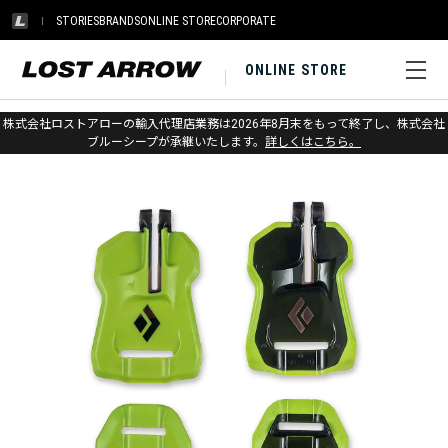
STORIES
BRANDS
ONLINE STORE
CORPORATE
ONLINE STORE
ホーム
>
ブラックダイヤモンド
>
アイス
>
クランポン
株式会社ロストアローの輸入代理店業務は2026年8月末をもって終了し、株式会社
ブルーシープが承継いたします。
詳しくはこちら。