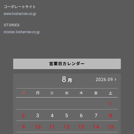
コーポレートサイト
www.lostarrow.co.jp
STORIES
stories.lostarrow.co.jp
営業日カレンダー
8
2026.09
月
日
月
火
水
木
金
土
日
1
2
3
4
5
6
7
8
6
9
10
11
12
13
14
15
13