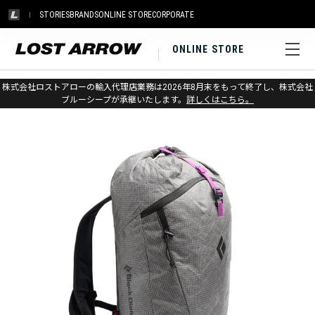
STORIES
BRANDS
ONLINE STORE
CORPORATE
ONLINE STORE
ホーム
>
ブラックダイヤモンド
>
バックパック & バッグ
>
スノー
株式会社ロストアローの輸入代理店業務は2026年8月末をもって終了し、株式会社
ブルーシープが承継いたします。
詳しくはこちら。