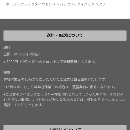
ホーム
>
ブラックダイヤモンド
>
バックパック & バッグ
>
スノー
送料・配送について
送料
全国一律 500円（税込）
※ 5000円（税込）以上のお買い上げで
送料無料
となります。
配送
弊社営業日の15時までにいただいたご注文は
当日出荷
いたします。
※15時以降、もしくは弊社休業日の場合は、翌営業日の出荷になります。
※ご注文のタイミングにより万一在庫切れとなってしまった場合や、その他や
むを得ない事情によりお届けが遅くなる場合などは、弊社よりメールまたはお
電話にてお知らせします。