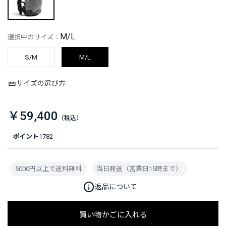
M/L
選択中のサイズ：
S/M
M/L
サイズの選び方
￥59,400
ポイント
1782
5000円以上で送料無料
当日発送（営業日15時まで）
info
返品について
買い物かごに入れる