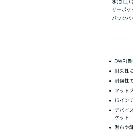
水)加工
ザーポケ
バックパ
DWR(
耐久性
耐候性
マット
15イ
デバイ
ケット
財布や