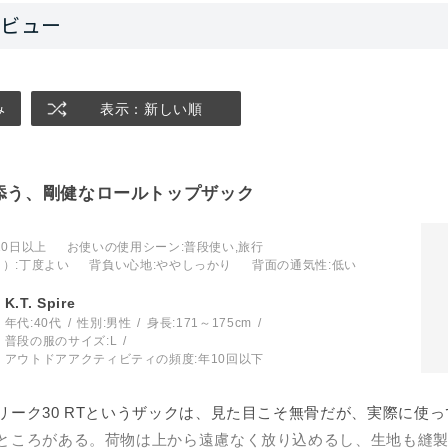
み
表示：新しい順
添う、剛健なロールトップザック
10日以上
お使いの使用シーン
:普段使い,旅行
さ）
:丁度よい
背負い心地
:ややしっかり
背面の通気性
:低い
K.T. Spire
年代:
40代
性別:
男性
身長:
171～175cm
普段の服のサイズ:
L
アウトドアアクティビティの頻度:
年10回以下
リーク30 RTというザックは、見た目こそ無骨だが、実際に使
ところがある。荷物は上から遠慮なく放り込めるし、生地も縫