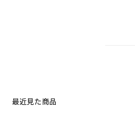
だが、その頑
収納は大きく
1.ロールト
り、薄い書類
くなる。
2.3全面に
4.5そして
ものは過不足
一般的なビジ
映るかもしれ
しかし、この
える形だけを
最近見た商品
使い込むほど
思う。
偉そうにすみ