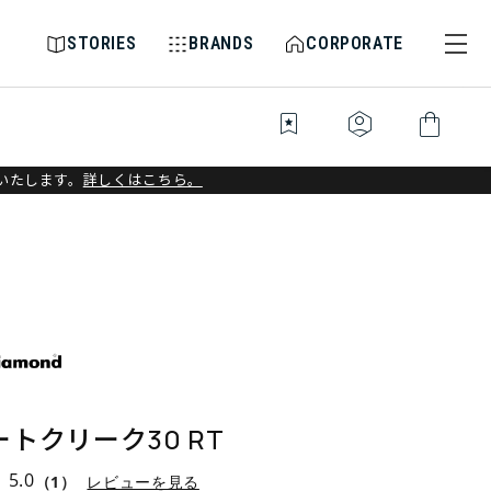
STORIES
BRANDS
CORPORATE
bookmark_star
identity_platform
shopping_bag
いたします。
詳しくはこちら。
トクリーク30 RT
5.0
（1）
レビューを見る