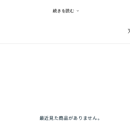
丈さの奥に、使う者をそっと支えるような細やかな配慮が潜ん
続きを読む
五つに分かれている。
ップ式のメイン収納は広く、内部にはキークリップ付きの小さな
や貴重品を静かに守ってくれる。こうした控えめな気遣いは、
チャック一つで上下に分かれている収納
背面にはPC収納があり、その前面にも小さなポケットが設けられ
なく収まるが、過度な仕切りはない。
ネスリュックの細かな区分けやドリンクホルダーを求める人に
ない。
ザックは便利さを競うためのものではない。余計なものを削ぎ
残した。その潔さが、むしろ心地よく感じられる。
に静かに信頼を積み重ね、強さの中にふっと優しさを見せる。
最近見た商品がありません。
ません、見た目、金額、そして工夫しながら使う、最高のザッ