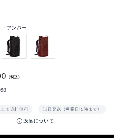
アンバー
ー：
00
660
円以上で送料無料
当日発送（営業日15時まで）
info
返品について