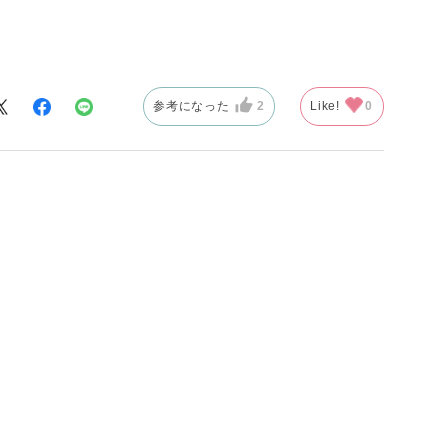
でいる。
ポケットがあ
使うたびに嬉し
参考になった
2
Like!
0
ている。必要な
は、少し不便に
落とし、長く使
そんな道具だと
クです。買って