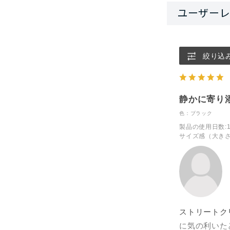
絞り込
静かに寄り
色：ブラック
製品の使用日数
:
サイズ感（大き
ストリートク
に気の利いた