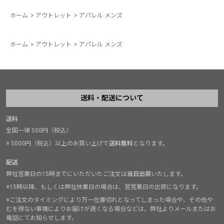
ホーム
>
アウトレット
>
アパレル メンズ
ホーム
>
アウトレット
>
アパレル メンズ
送料・配送について
送料
全国一律 500円（税込）
※ 5000円（税込）以上のお買い上げで
送料無料
となります。
配送
弊社営業日の15時までにいただいたご注文は
当日出荷
いたします。
※15時以降、もしくは弊社休業日の場合は、翌営業日の出荷になります。
※ご注文のタイミングにより万一在庫切れとなってしまった場合や、その他や
むを得ない事情によりお届けが遅くなる場合などは、弊社よりメールまたはお
電話にてお知らせします。