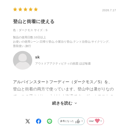
2026.7.17
登山と街着に使える
色：ダークモス
サイズ：S
製品の使用日数
:10日以上
お使いの使用シーン
:日帰り登山,小屋泊り登山,テント泊登山,サイクリング,
普段使い,旅行
sk
アウトドアアクティビティの頻度:
ほぼ毎週
アルパインスタートフーディー（ダークモス／S）を、
登山と街着の両方で使っています。登山中は暑がりなの
で、この薄さがちょうどよく快適です。ダームモスなの
続きを読む
で、下山後もさっと羽織ってそのまま居酒屋へ行ける。
街着としても違和感が少ないのが気に入っています。登
山から街、旅行まで使える便利な一着です。色違いを買
参考になった
0
Like!
0
ってみようと思ってます