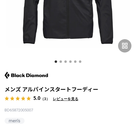
grid_view
メンズ アルパインスタートフーディー
5.0
（3）
レビューを見る
BD65872005007
men's