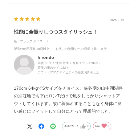
2026.2.19
性能に全振りしつつスタイリッシュ！
色：ブラック
サイズ：S
製品の使用日数
:10日以上
お使いの使用シーン
:日帰り登山,旅行
hirondo
年代:
60代
性別:
男性
身長:
166～170cm
普段の服のサイズ:
M
アウトドアアクティビティの頻度:
週1回以上
170cm 64kgでSサイズをチョイス。厳冬期の山中湖湖畔
の別荘地でも下はロンTだけで風をしっかりシャットア
ウトしてくれます。故に着膨れすることもなく身体に良
い感じにフィットして自分にとって理想的でした。
参考になった
0
Like!
1