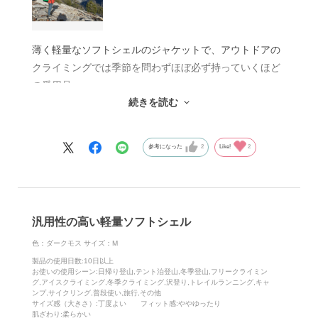
薄く軽量なソフトシェルのジャケットで、アウトドアの
クライミングでは季節を問わずほぼ必ず持っていくほど
の愛用品。
続きを読む
もともとは名前のとおり、山の中で変わりやすい天候に
も対応できるクライミングジャケットなのですが、これ
が特にマルチピッチのクライミングとの相性がいい。胸
参考になった
2
Like!
2
ポケットに収納すればハーネスにつけられるし、慣れて
しまえばつけているのを忘れるくらい小さくて軽量。シ
ルエットもかなり考えて作られているので、着てクライ
ミングをしても動きが妨げられない。そのためマルチピ
汎用性の高い軽量ソフトシェル
ッチや、風通しのいい場所でのクライミングでは、1～2
枚着た上にこのアルパインスタートフーディーを着て本
色：ダークモス
サイズ：M
気トライすることもしばしば。防風性のおかげで寒すぎ
製品の使用日数
:10日以上
お使いの使用シーン
:日帰り登山,テント泊登山,冬季登山,フリークライミン
ず、でも暑すぎず、ちょうどよく快適に登れることも多
グ,アイスクライミング,冬季クライミング,沢登り,トレイルランニング,キャ
ンプ,サイクリング,普段使い,旅行,その他
いです。そしてこんなに薄いのに、チムニーで使っても
サイズ感（大きさ）
:丁度よい
フィット感
:ややゆったり
意外に大丈夫。
肌ざわり
:柔らかい