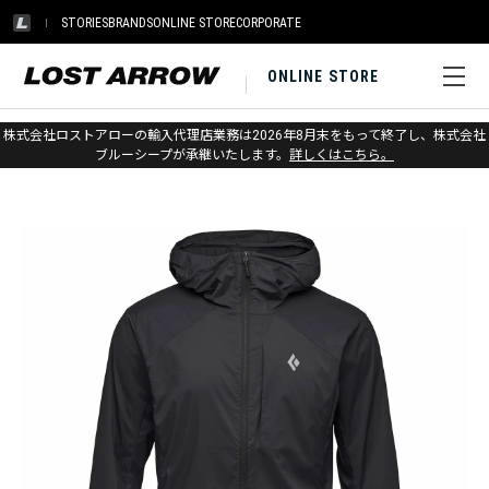
STORIES
BRANDS
ONLINE STORE
CORPORATE
ONLINE STORE
ホーム
>
ブラックダイヤモンド
>
アパレル
>
ジャケット
株式会社ロストアローの輸入代理店業務は2026年8月末をもって終了し、株式会社
>
アウターシェル
ブルーシープが承継いたします。
詳しくはこちら。