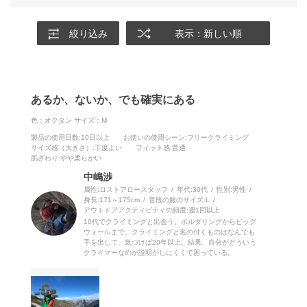
絞り込み
表示：新しい順
あるか、ないか、でも確実にある
色：オクタン
サイズ：M
製品の使用日数
:10日以上
お使いの使用シーン
:フリークライミング
サイズ感（大きさ）
:丁度よい
フィット感
:普通
肌ざわり
:やや柔らかい
中嶋渉
属性:ロストアロースタッフ
年代:
30代
性別:
男性
身長:
171～175cm
普段の服のサイズ:
L
アウトドアアクティビティの頻度:
週1回以上
10代でクライミングと出会う。ボルダリングからビッグ
ウォールまで、クライミングと名の付くものはなんでも
手を出して、気づけば20年以上。結果、自分がどういう
クライマーなのか説明がしにくくて困っている。