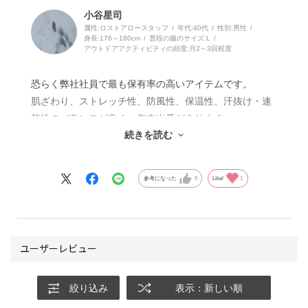
個人的に暖色、特に赤系が好きなので、大きな壁の中で
小谷星司
属性:ロストアロースタッフ
年代:
40代
性別:
男性
雲や霧に巻かれ怖気づきそうなとき、これを着て気合を
身長:
176～180cm
普段の服のサイズ:
L
入れています。
アウトドアアクティビティの頻度:
月2～3回程度
着ていること、つけていることを忘れるくらいに軽いの
に、性能面はしっかり信用できる。クライミングに集中
恐らく弊社社員で最も保有率の高いアイテムです。
する中でも、その安心感は確実にあります。
肌ざわり、ストレッチ性、防風性、保温性、汗抜け・速
乾性のバランスが良く一年中出番があります。
続きを読む
夏は、高山やエアコンが強い室内。秋と春は、クライミ
ングやハイキング、街中など。冬は、樹林帯のアプロー
参考になった
0
Like!
1
チ。
山でも街でも、季節を問わず使いどころがあります。
さらっとした着心地でシャカシャカしないので、室内で
も気になりません。
また、それだけ使用頻度が高くても、何年もヨレない耐
絞り込み
表示：新しい順
久性があります。
約200gと軽量で、パッカブルなのもポイントです。