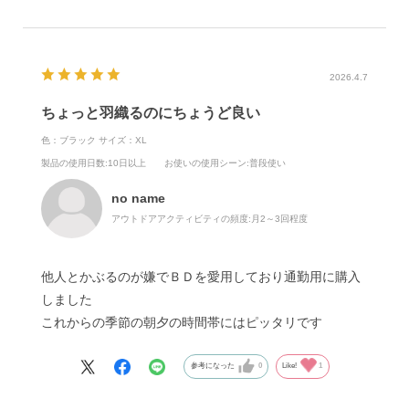
2026.4.7
ちょっと羽織るのにちょうど良い
色：ブラック
サイズ：XL
製品の使用日数
:10日以上
お使いの使用シーン
:普段使い
no name
アウトドアアクティビティの頻度:
月2～3回程度
他人とかぶるのが嫌でＢＤを愛用しており通勤用に購入
しました
これからの季節の朝夕の時間帯にはピッタリです
参考になった
0
Like!
1