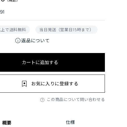
91
円以上で送料無料
当日発送（営業日15時まで）
info
返品について
カートに追加する
お気に入りに登録する
この商品について問い合わせる
仕様
概要