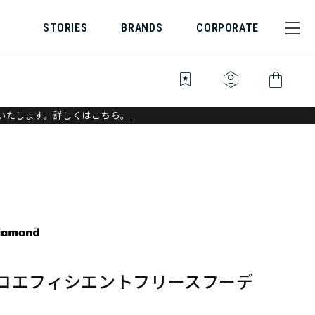
STORIES
BRANDS
CORPORATE
bookmark_star
identity_platform
shopping_bag
いたします。
詳しくはこちら。
 コエフィシエントフリースフーデ