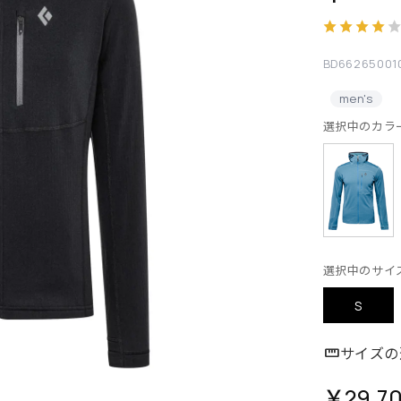
BD66265001
men's
選択中のカラ
選択中のサイ
S
サイズの
￥29,7