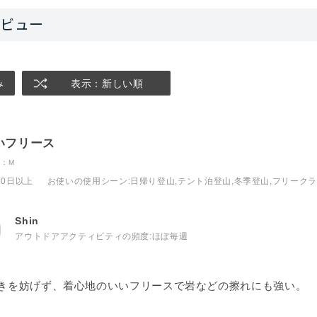
み
表示：新しい順
いフリース
：M
10日以上
お使いの使用シーン
:日帰り登山,テント泊登山,冬季登山,フリーク
Shin
アウトドアアクティビティの頻度:
ほぼ毎週
きを妨げず、着心地のいいフリースで岩などの擦れにも強い。