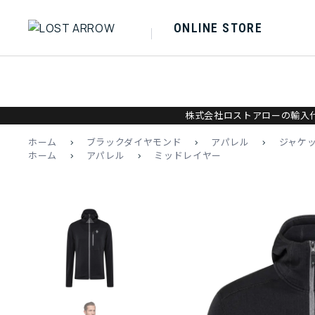
ONLINE STORE
株式会社ロストアローの輸入代
ホーム
>
ブラックダイヤモンド
>
アパレル
>
ジャケ
ホーム
>
アパレル
>
ミッドレイヤー