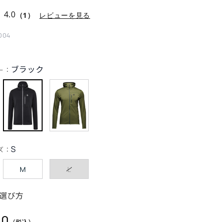
4.0
（1）
レビューを見る
004
ブラック
ー：
S
ズ：
M
L
選び方
00