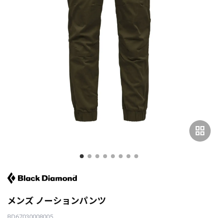
grid_view
メンズ ノーションパンツ
BD67030008005