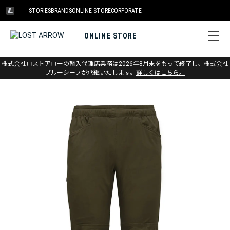
STORIES
BRANDS
ONLINE STORE
CORPORATE
ONLINE STORE
ホーム
>
ブラックダイヤモンド
>
アパレル
>
ボトムス
>
パンツ
株式会社ロストアローの輸入代理店業務は2026年8月末をもって終了し、株式会社
ブルーシープが承継いたします。
詳しくはこちら。