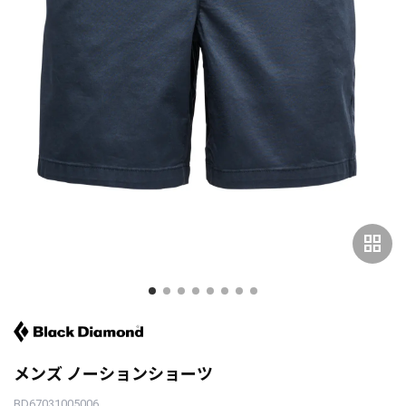
grid_view
メンズ ノーションショーツ
BD67031005006