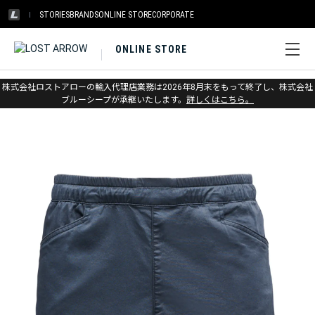
STORIES
BRANDS
ONLINE STORE
CORPORATE
ONLINE STORE
ホーム
>
ブラックダイヤモンド
>
アパレル
>
ボトムス
>
ショーツ
株式会社ロストアローの輸入代理店業務は2026年8月末をもって終了し、株式会社
ブルーシープが承継いたします。
詳しくはこちら。