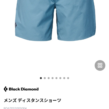
grid_view
メンズ ディスタンスショーツ
BD67032003004