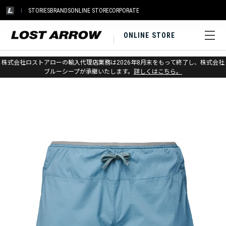
STORIES
BRANDS
ONLINE STORE
CORPORATE
ONLINE STORE
ホーム
>
ブラックダイヤモンド
>
アパレル
>
ボトムス
>
ショーツ
株式会社ロストアローの輸入代理店業務は2026年8月末をもって終了し、株式会社
ブルーシープが承継いたします。
詳しくはこちら。