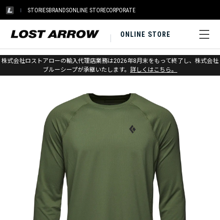
STORIES
BRANDS
ONLINE STORE
CORPORATE
ONLINE STORE
ホーム
>
ブラックダイヤモンド
>
アパレル
>
トップス
>
シャツ
株式会社ロストアローの輸入代理店業務は2026年8月末をもって終了し、株式会社
ブルーシープが承継いたします。
詳しくはこちら。