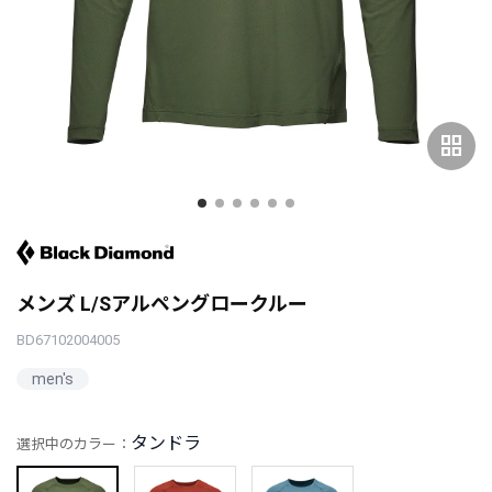
grid_view
メンズ L/Sアルペングロークルー
BD67102004005
men's
タンドラ
選択中のカラー：