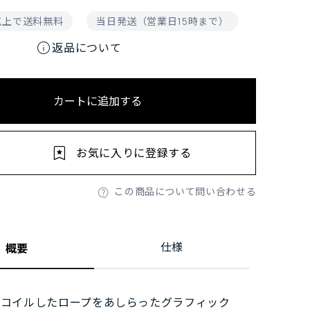
円以上で送料無料
当日発送（営業日15時まで）
info
返品について
カートに追加する
お気に入りに登録する
この商品について問い合わせる
仕様
概要
とコイルしたロープをあしらったグラフィック