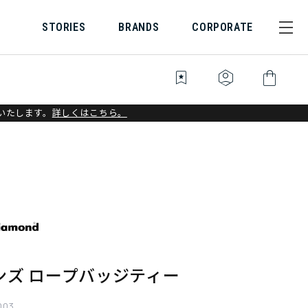
STORIES
BRANDS
CORPORATE
bookmark_star
identity_platform
shopping_bag
いたします。
詳しくはこちら。
ンズ ロープバッジティー
003