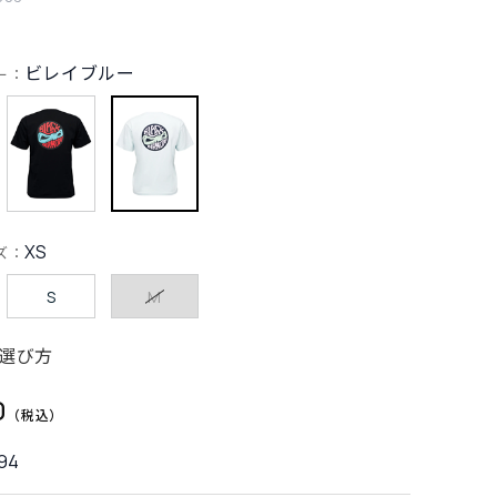
ビレイブルー
ー：
XS
ズ：
S
M
選び方
0
94