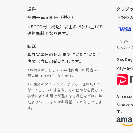
送料
クレジ
全国一律 500円（税込）
下記の
※ 5000円（税込）以上のお買い上げで
送料無料
となります。
「VISA
配送
リカン・
弊社営業日の15時までにいただいたご
PayPay
注文は
当日出荷
いたします。
PayP
※15時以降、もしくは弊社休業日の場合は、
翌営業日の出荷になります。
※ご注文のタイミングにより万一在庫切れと
なってしまった場合や、その他やむを得ない
Amazon
事情によりお届けが遅くなる場合などは、弊
社よりメールまたはお電話にてお知らせしま
Amaz
す。
す。