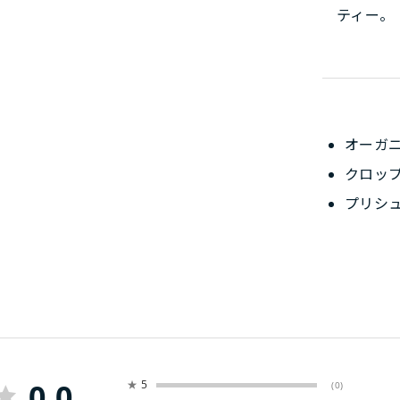
ティー。
オーガ
クロッ
プリシ
0.0
★
5
(0)