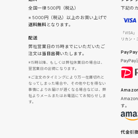
全国一律 500円（税込）
下記の
※ 5000円（税込）以上のお買い上げで
送料無料
となります。
「VISA
配送
リカン・
弊社営業日の15時までにいただいたご
PayPay
注文は
当日出荷
いたします。
PayP
※15時以降、もしくは弊社休業日の場合は、
翌営業日の出荷になります。
※ご注文のタイミングにより万一在庫切れと
なってしまった場合や、その他やむを得ない
Amazon
事情によりお届けが遅くなる場合などは、弊
社よりメールまたはお電話にてお知らせしま
Amaz
す。
す。
代金引