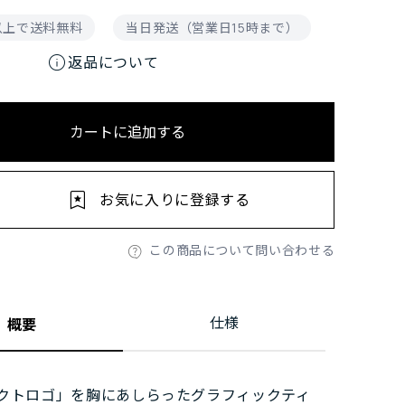
円以上で送料無料
当日発送（営業日15時まで）
info
返品について
カートに追加する
お気に入りに登録する
この商品について問い合わせる
仕様
概要
クトロゴ」を胸にあしらったグラフィックティ