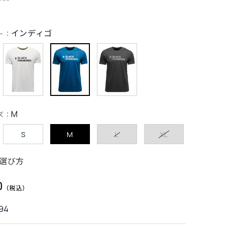
インディゴ
ー：
M
ズ：
S
M
L
XL
選び方
0
94