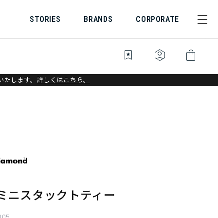
STORIES
BRANDS
CORPORATE
bookmark_star
identity_platform
shopping_bag
いたします。
詳しくはこちら。
 ミニスタックトティー
005