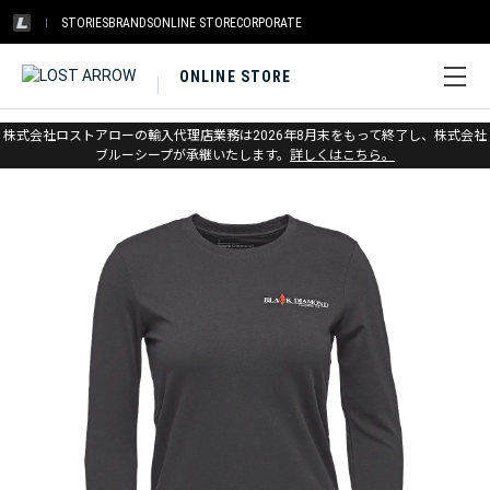
STORIES
BRANDS
ONLINE STORE
CORPORATE
ONLINE STORE
ホーム
>
アウトレット
>
アパレル ウィメンズ
株式会社ロストアローの輸入代理店業務は2026年8月末をもって終了し、株式会社
ブルーシープが承継いたします。
詳しくはこちら。