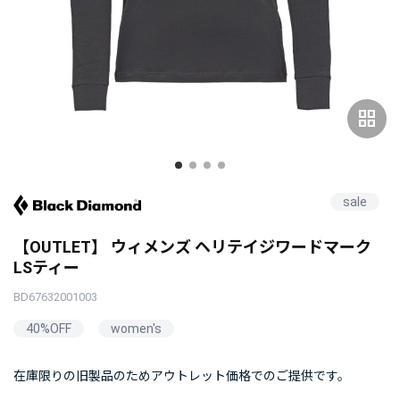
grid_view
sale
【OUTLET】 ウィメンズ ヘリテイジワードマーク
LSティー
BD67632001003
40%OFF
women's
在庫限りの旧製品のためアウトレット価格でのご提供です。