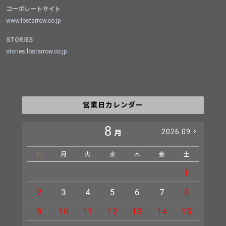
コーポレートサイト
www.lostarrow.co.jp
STORIES
stories.lostarrow.co.jp
営業日カレンダー
8
2026.09
月
日
月
火
水
木
金
土
日
1
2
3
4
5
6
7
8
6
9
10
11
12
13
14
15
13