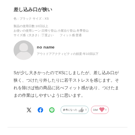
差し込み口が狭い
色：ブラック
サイズ：XS
製品の使用日数
:10日以上
お使いの使用シーン
:日帰り登山,小屋泊り登山,冬季登山
サイズ感（大きさ）
:丁度よい
フィット感
:普通
no name
アウトドアアクティビティの頻度:
年10回以下
Sが少し大きかったのでXSにしましたが、差し込み口が
狭く、つけたり外したりに若干ストレスを感じます。そ
れを除けば他の商品に比べフィット感があり、つけたま
まの作業はしやすいように思います。
参考になった
0
Like!
0