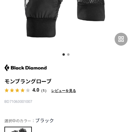
grid_view
モンブラングローブ
4.0
（1）
レビューを見る
BD71063001007
ブラック
選択中のカラー：