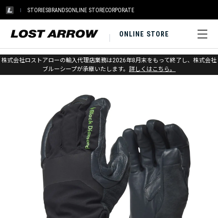
STORIES
BRANDS
ONLINE STORE
CORPORATE
ONLINE STORE
ホーム
>
ブラックダイヤモンド
>
グローブ
>
アイス
株式会社ロストアローの輸入代理店業務は2026年8月末をもって終了し、株式会社
ブルーシープが承継いたします。
詳しくはこちら。