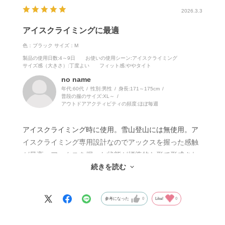
2026.3.3
アイスクライミングに最適
色：ブラック
サイズ：M
製品の使用日数
:4～9日
お使いの使用シーン
:アイスクライミング
サイズ感（大きさ）
:丁度よい
フィット感
:ややタイト
no name
年代:
60代
性別:
男性
身長:
171～175cm
普段の服のサイズ:
XL～
アウトドアアクティビティの頻度:
ほぼ毎週
アイスクライミング時に使用。雪山登山には無使用。ア
イスクライミング専用設計なのでアックスを握った感触
が最高。アックスを握った状態が標準的な形で形成され
続きを読む
ていますので無駄な力がいらない。スクリュー操作、カ
ラビナ操作、ビレー操作もやりやすい。防水透湿素材も
あるのでシャワー時も安心。寒くなった場合はターミネ
参考になった
0
Like!
0
ーターでは心もとない場合もあるので、寒さによりター
ミネーター、パニッシャー、エンフォーサーを使い分け