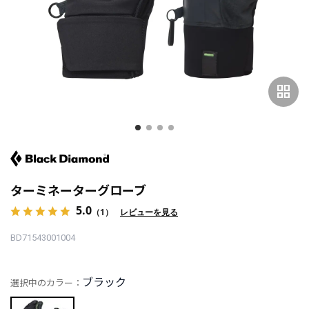
grid_view
ターミネーターグローブ
5.0
（1）
レビューを見る
BD71543001004
ブラック
選択中のカラー：