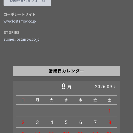
お問い合わせフォーム
コーポレートサイト
www.lostarrow.co.jp
STORIES
stories.lostarrow.co.jp
営業日カレンダー
8
2026.09
月
日
月
火
水
木
金
土
日
1
2
3
4
5
6
7
8
6