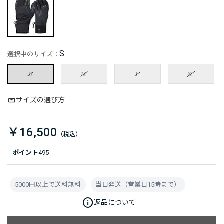
S
選択中のサイズ：
S
M
L
XL
サイズの選び方
￥16,500
ポイント
495
5000円以上で送料無料
当日発送（営業日15時まで）
info
返品について