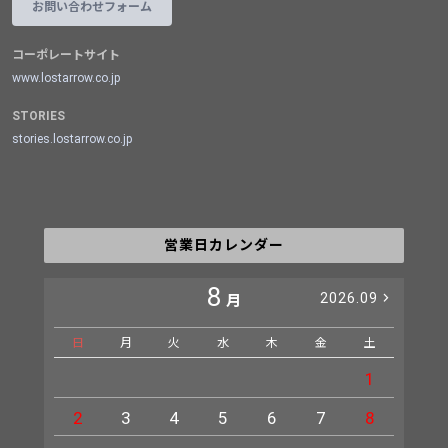
お問い合わせフォーム
コーポレートサイト
www.lostarrow.co.jp
STORIES
stories.lostarrow.co.jp
営業日カレンダー
8
2026.09
月
日
月
火
水
木
金
土
日
1
2
3
4
5
6
7
8
6