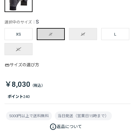
S
選択中のサイズ：
XS
S
M
L
XL
サイズの選び方
￥8,030
ポイント
240
5000円以上で送料無料
当日発送（営業日15時まで）
info
返品について