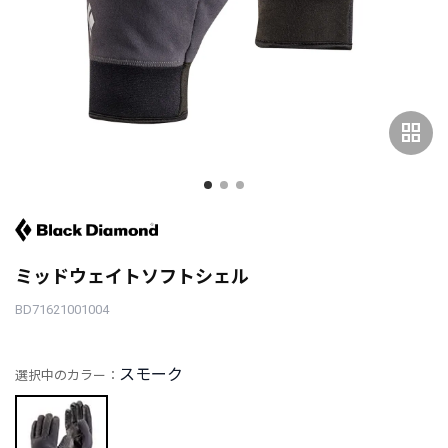
grid_view
ミッドウェイトソフトシェル
BD71621001004
スモーク
選択中のカラー：