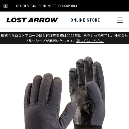
STORIES
BRANDS
ONLINE STORE
CORPORATE
ONLINE STORE
ホーム
>
ブラックダイヤモンド
>
グローブ
>
ライナー
株式会社ロストアローの輸入代理店業務は2026年8月末をもって終了し、株式会社
ブルーシープが承継いたします。
詳しくはこちら。