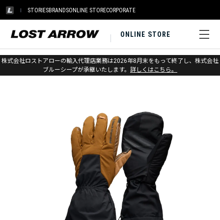
STORIES
BRANDS
ONLINE STORE
CORPORATE
ONLINE STORE
ホーム
>
ブラックダイヤモンド
>
グローブ
>
スキー
株式会社ロストアローの輸入代理店業務は2026年8月末をもって終了し、株式会社
ブルーシープが承継いたします。
詳しくはこちら。