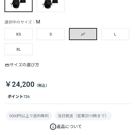
M
選択中のサイズ：
XS
S
M
L
XL
サイズの選び方
￥24,200
ポイント
726
5000円以上で送料無料
当日発送（営業日15時まで）
info
返品について