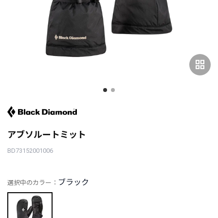
grid_view
アブソルートミット
BD73152001006
ブラック
選択中のカラー：