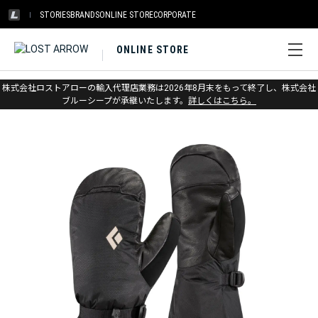
STORIES
BRANDS
ONLINE STORE
CORPORATE
ONLINE STORE
ホーム
>
ブラックダイヤモンド
>
グローブ
>
マウンテン
株式会社ロストアローの輸入代理店業務は2026年8月末をもって終了し、株式会社
ブルーシープが承継いたします。
詳しくはこちら。