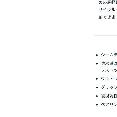
めの超軽
サイクル
納できま
シーム
防水透
プスト
ウルト
グリッ
被視認
ペアリ