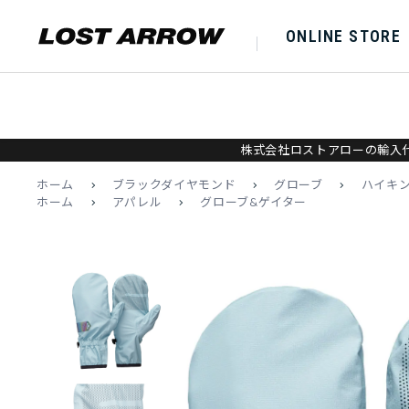
ONLINE STORE
株式会社ロストアローの輸入代
ホーム
>
ブラックダイヤモンド
>
グローブ
>
ハイキ
ホーム
>
アパレル
>
グローブ&ゲイター