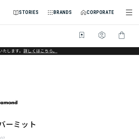
STORIES
BRANDS
CORPORATE
bookmark_star
identity_platform
shopping_bag
いたします。
詳しくはこちら。
ーバーミット
007