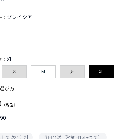
グレイシア
ー：
XL
ズ：
S
M
L
XL
選び方
0
290
円以上で送料無料
当日発送（営業日15時まで）