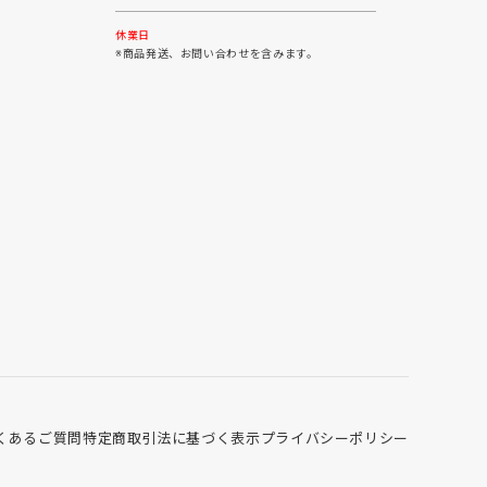
30
31
休業日
※商品発送、お問い合わせを含みます。
くあるご質問
特定商取引法に基づく表示
プライバシーポリシー