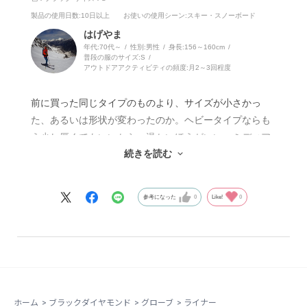
製品の使用日数
:10日以上
お使いの使用シーン
:スキー・スノーボード
はげやま
年代:
70代～
性別:
男性
身長:
156～160cm
普段の服のサイズ:
S
アウトドアアクティビティの頻度:
月2～3回程度
前に買った同じタイプのものより、サイズが小さかっ
た、あるいは形状が変わったのか。ヘビータイプならも
う少し厚くてもいいから、温かいほうがいい。ミディア
続きを読む
ムとそんな極端に変わらない感じ。色が真っ黒なので暗
いところだと、どこにあるのか分からなくなる。ノース
フェイスのこのタイプのような中側が黄色い部分がある
参考になった
0
Like!
0
とか。他のメーカーとあまり差がない。
ホーム
>
ブラックダイヤモンド
>
グローブ
>
ライナー