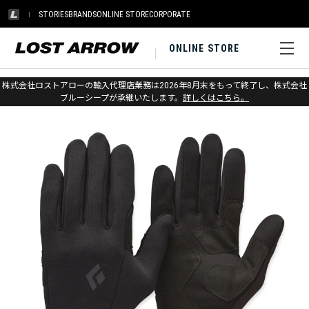
STORIES
BRANDS
ONLINE STORE
CORPORATE
ONLINE STORE
ホーム
>
ブラックダイヤモンド
>
グローブ
>
ライナー
株式会社ロストアローの輸入代理店業務は2026年8月末をもって終了し、株式会社
ブルーシープが承継いたします。
詳しくはこちら。