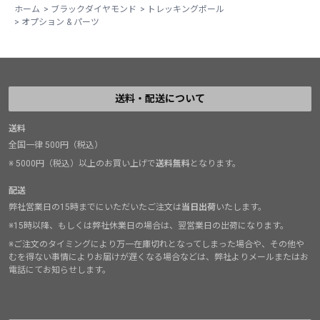
ホーム
>
ブラックダイヤモンド
>
トレッキングポール
>
オプション & パーツ
送料・配送について
送料
全国一律 500円（税込）
※ 5000円（税込）以上のお買い上げで
送料無料
となります。
配送
弊社営業日の15時までにいただいたご注文は
当日出荷
いたします。
※15時以降、もしくは弊社休業日の場合は、翌営業日の出荷になります。
※ご注文のタイミングにより万一在庫切れとなってしまった場合や、その他や
むを得ない事情によりお届けが遅くなる場合などは、弊社よりメールまたはお
電話にてお知らせします。