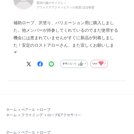
普段の服のサイズ:
L
アウトドアアクティビティの頻度:
ほぼ毎週
補助ロープ、沢登り、バリエーション用に購入しまし
た。他メンバーが持参してくれているのでまだ使用する
機会には恵まれていませんがすぐに新品が到着しまし
た！安定のロストアローさん、また宜しくお願いしま
す。
参考になった
0
Like!
0
ホーム
>
ベアール
>
ロープ
ホーム
>
クライミング
>
ロープ&アクセサリー
ホーム
>
ベアール
>
ロープ