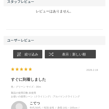
レビューはありません。
絞り込み
表示：新しい順
2026.2.19
すぐに到着しました
色：グリーン
サイズ：30m
製品の使用日数
:未使用
お使いの使用シーン（クライミング）
:アルパインクライミング
こてつ
年代:
50代
性別:
女性
身長:
161～165cm