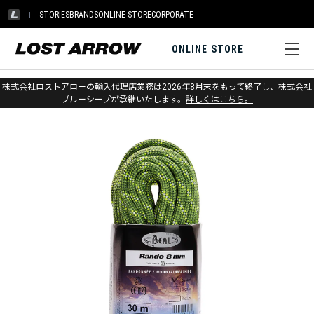
STORIES
BRANDS
ONLINE STORE
CORPORATE
ONLINE STORE
ホーム
>
ベアール
>
ロープ
株式会社ロストアローの輸入代理店業務は2026年8月末をもって終了し、株式会社
ブルーシープが承継いたします。
詳しくはこちら。