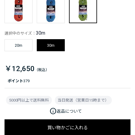
30m
選択中のサイズ：
20m
30m
￥12,650
ポイント
379
5000円以上で送料無料
当日発送（営業日15時まで）
info
返品について
買い物かごに入れる