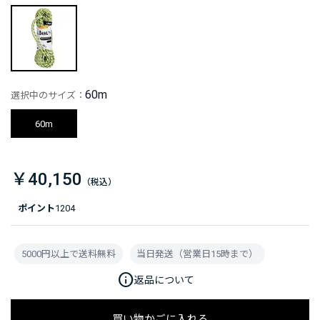
60m
選択中のサイズ：
60m
￥40,150
ポイント
1204
5000円以上で送料無料
当日発送（営業日15時まで）
info
返品について
買い物かごに入れる