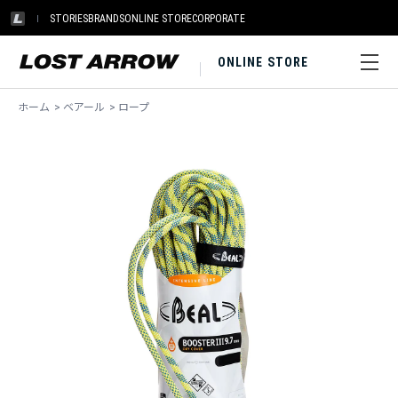
STORIES
BRANDS
ONLINE STORE
CORPORATE
ONLINE STORE
ホーム
>
ベアール
>
ロープ