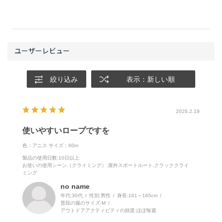
絞り込み
表示：新しい順
2026.2.19
使いやすいロープですを
色：アニス
サイズ：60m
製品の使用日数
:10日以上
お使いの使用シーン（クライミング）
:屋外スポートルート,クラッククライ
ミング
no name
年代:
30代
性別:
男性
身長:
161～165cm
普段の服のサイズ:
M
アウトドアアクティビティの頻度:
ほぼ毎週