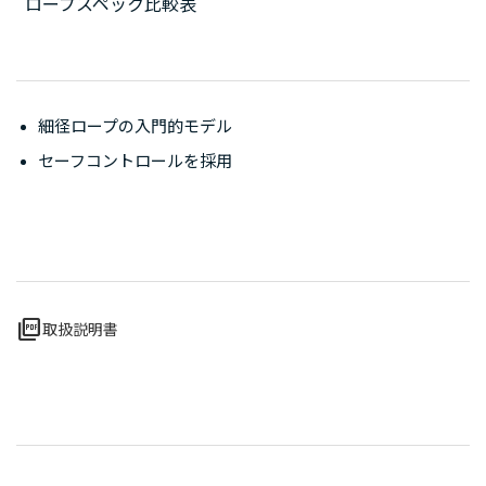
ロープスペック比較表
細径ロープの入門的モデル
セーフコントロールを採用
picture_as_pdf
取扱説明書