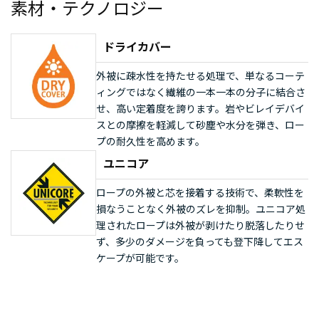
素材・テクノロジー
ドライカバー
外被に疎水性を持たせる処理で、単なるコーテ
ィングではなく繊維の一本一本の分子に結合さ
せ、高い定着度を誇ります。岩やビレイデバイ
スとの摩擦を軽減して砂塵や水分を弾き、ロー
プの耐久性を高めます。
ユニコア
ロープの外被と芯を接着する技術で、柔軟性を
損なうことなく外被のズレを抑制。ユニコア処
理されたロープは外被が剥けたり脱落したりせ
ず、多少のダメージを負っても登下降してエス
ケープが可能です。