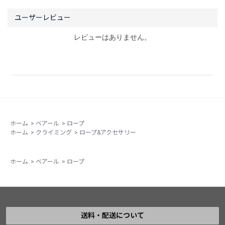
いです。そうは言っても末端処理がロープすっぽ抜け防
止のため必須です。
メインロープのシングルで下降するには、下降点でメイ
レビューはありません。
ンロープだけに荷重しても確実に抜けない処置と、バッ
クアップラインが降りた後に引き抜けるセットをする必
要があります。具体的には、ロープが終了点カラビナか
ら抜けないようにロープ連結の結び目を大きくするこ
と。ロープ連結部にカラビナをセットし、このカラビナ
にバックアップラインを通します。万が一、結び目が終
了点カラビナからすり抜けてもロープが抜けない対策で
ホーム
>
ベアール
>
ロープ
す。そのため通常の懸垂下降より引き抜き時に引っ掛か
ホーム
>
クライミング
>
ロープ&アクセサリー
りやすくなるので、下降時にロープを注視しています。
また互いのロープ径が大きく異なりますので、それに適
ホーム
>
ベアール
>
ロープ
した確実な結び方で十分に締めること、末端長さは少な
くとも30cm以上十分に残す必要あります。
いずれにしても、安全を確保して実際に使用する組合せ
をしっかり検証することが、重要なアイテムです。
送料・配送について