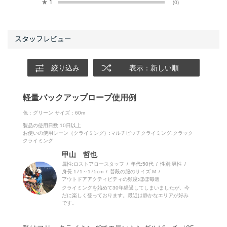
★
1
(0)
絞り込み
表示：新しい順
軽量バックアップロープ使用例
色：グリーン
サイズ：60m
製品の使用日数
:10日以上
お使いの使用シーン（クライミング）
:マルチピッチクライミング,クラック
クライミング
甲山 哲也
属性:ロストアロースタッフ
年代:
50代
性別:
男性
身長:
171～175cm
普段の服のサイズ:
M
アウトドアアクティビティの頻度:
ほぼ毎週
クライミングを始めて30年経過してしまいましたが、今
だに楽しく登っております。最近は静かなエリアが好み
です。