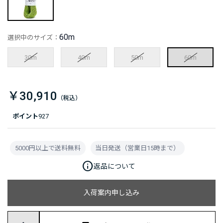
60m
選択中のサイズ：
30m
40m
50m
60m
￥30,910
ポイント
927
5000円以上で送料無料
当日発送（営業日15時まで）
info
返品について
入荷案内申し込み