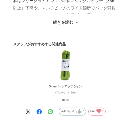
私はフリークライミングでの長いシングルピッチ（35m
以上）下降や、マルチピッチのワイド箇所でパック背負
ってフォローしづらいときの荷揚げで使用しています。
続きを読む
重量1m/21gと軽量で、12KN(1200kg)と十分な強度があ
り、フリークライミングでは軽さが重要なので重宝して
います。
スタッフがおすすめする関連商品
ただ懸垂下降の使用には、径5mmのため特別な対処が必
要です。
私は懸垂下降にはリードで使用したメインロープのシン
グルで下降し、回収のロープ引き抜きをバックアップラ
インにしています。
理由は、径5mm対応の下降器がないこと、及びメインロ
5mmバックアップライン
ープとバックアップラインで通常懸垂下降を検証したと
グリーン
40m
ころ気がかりな点あるためです。それはチューブタイプ
下降器使用時に連結部が移動したことです。これはバッ
クアップライン側の摩擦が小さく流れやすいためのよう
参考になった
0
Like!
1
で、下降につれてバックアップラインの長さが短くなり
ます。因みにエイト環ではこの連結部の移動は起きづら