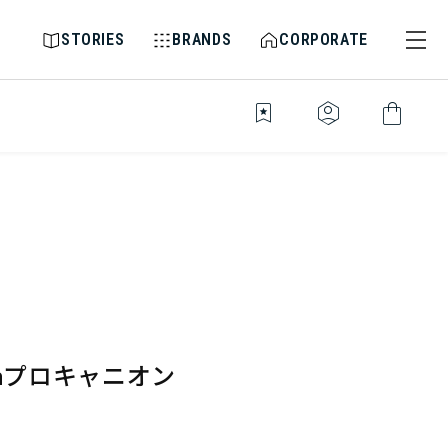
STORIES
BRANDS
CORPORATE
bookmark_star
identity_platform
shopping_bag
mmプロキャニオン