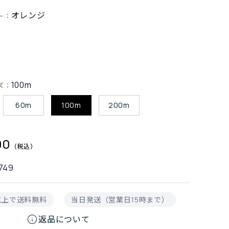
オレンジ
ー：
100m
ズ：
60m
100m
200m
00
749
円以上で送料無料
当日発送（営業日15時まで）
info
返品について