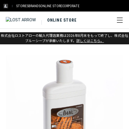
STORIES
BRANDS
ONLINE STORE
CORPORATE
ONLINE STORE
ホーム
>
ベアール
>
チョーク&チョークバッグ
株式会社ロストアローの輸入代理店業務は2026年8月末をもって終了し、株式会社
ブルーシープが承継いたします。
詳しくはこちら。