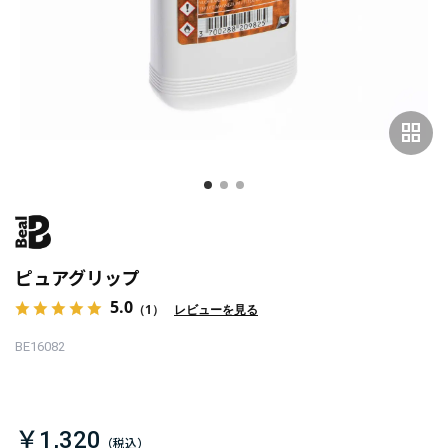
grid_view
ピュアグリップ
5.0
（1）
レビューを見る
BE16082
￥1,320