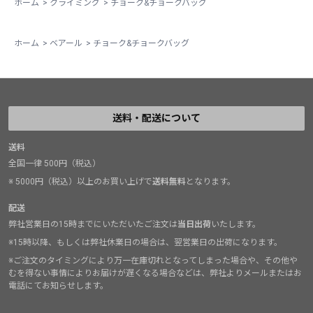
ホーム
>
クライミング
>
チョーク&チョークバッグ
ホーム
>
ベアール
>
チョーク&チョークバッグ
送料・配送について
送料
全国一律 500円（税込）
※ 5000円（税込）以上のお買い上げで
送料無料
となります。
配送
弊社営業日の15時までにいただいたご注文は
当日出荷
いたします。
※15時以降、もしくは弊社休業日の場合は、翌営業日の出荷になります。
※ご注文のタイミングにより万一在庫切れとなってしまった場合や、その他や
むを得ない事情によりお届けが遅くなる場合などは、弊社よりメールまたはお
電話にてお知らせします。