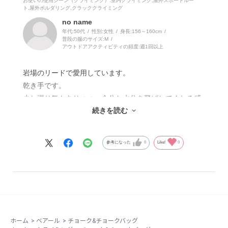
お使いの使用シーン（クライミング）
:室内クライミング,屋外スポートルー
ト,屋外ボルダリング,クラッククライミング
no name
年代:
50代
性別:
女性
身長:
156～160cm
普段の服のサイズ:
M
アウトドアアクティビティの頻度:
週1回以上
岩場のリードで愛用しています。
乾き手です。
少し湿り気もありつつ、余分な水分を飛ばしてくれる感
続きを読む
じが気にいってます。
参考になった
0
Like!
0
ホーム
>
ベアール
>
チョーク&チョークバッグ