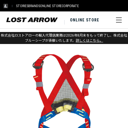
STORIES
BRANDS
ONLINE STORE
CORPORATE
ONLINE STORE
ホーム
>
ベアール
>
ヘルメット&ハーネス
株式会社ロストアローの輸入代理店業務は2026年8月末をもって終了し、株式会社
ブルーシープが承継いたします。
詳しくはこちら。