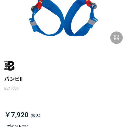
grid_view
バンビII
BE17005
￥7,920
ポイント
237