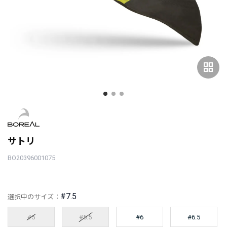
grid_view
サトリ
BO20396001075
#7.5
選択中のサイズ：
#5
#5.5
#6
#6.5