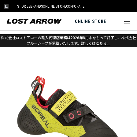
STORIES
BRANDS
ONLINE STORE
CORPORATE
ONLINE STORE
ホーム
>
ボリエール
>
クライミングシューズ
株式会社ロストアローの輸入代理店業務は2026年8月末をもって終了し、株式会社
ブルーシープが承継いたします。
詳しくはこちら。