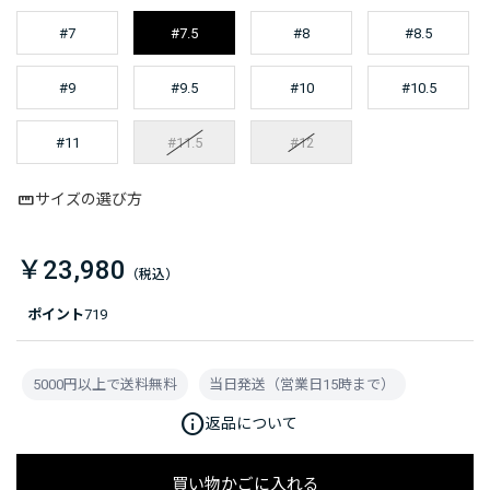
#7
#7.5
#8
#8.5
#9
#9.5
#10
#10.5
#11
#11.5
#12
サイズの選び方
￥23,980
ポイント
719
5000円以上で送料無料
当日発送（営業日15時まで）
info
返品について
買い物かごに入れる