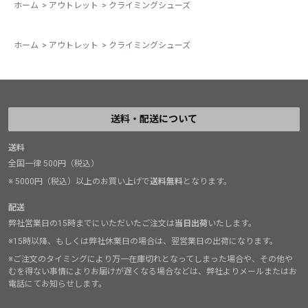
ホーム
>
アウトレット
>
クライミングシューズ
ホーム
>
アウトレット
>
クライミングシューズ
送料・配送について
送料
全国一律 500円（税込）
※ 5000円（税込）以上のお買い上げで
送料無料
となります。
配送
弊社営業日の15時までにいただいたご注文は
当日出荷
いたします。
※15時以降、もしくは弊社休業日の場合は、翌営業日の出荷になります。
※ご注文のタイミングにより万一在庫切れとなってしまった場合や、その他や
むを得ない事情によりお届けが遅くなる場合などは、弊社よりメールまたはお
電話にてお知らせします。