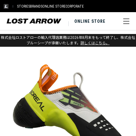
STORIES
BRANDS
ONLINE STORE
CORPORATE
ONLINE STORE
ホーム
>
アウトレット
>
クライミングシューズ
株式会社ロストアローの輸入代理店業務は2026年8月末をもって終了し、株式会社
ブルーシープが承継いたします。
詳しくはこちら。