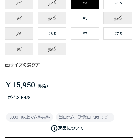
#2
#2.5
#3
#3.5
#4
#4.5
#5
#5.5
#6
#6.5
#7
#7.5
#8
#8.5
サイズの選び方
￥15,950
ポイント
478
5000円以上で送料無料
当日発送（営業日15時まで）
info
返品について