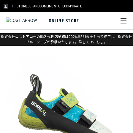
STORIES
BRANDS
ONLINE STORE
CORPORATE
ONLINE STORE
ホーム
>
ボリエール
>
クライミングシューズ
株式会社ロストアローの輸入代理店業務は2026年8月末をもって終了し、株式会社
ブルーシープが承継いたします。
詳しくはこちら。