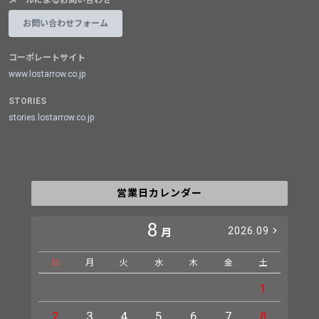
メールによるお問い合わせ
お問い合わせフォーム
コーポレートサイト
www.lostarrow.co.jp
STORIES
stories.lostarrow.co.jp
営業日カレンダー
8
2026.09
月
日
月
火
水
木
金
土
日
1
2
3
4
5
6
7
8
6