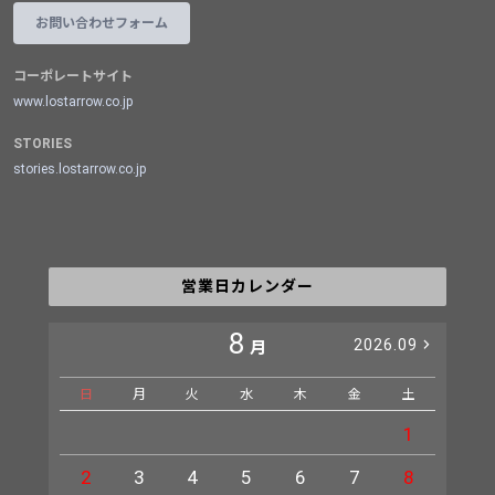
お問い合わせフォーム
コーポレートサイト
www.lostarrow.co.jp
STORIES
stories.lostarrow.co.jp
営業日カレンダー
8
2026.09
月
日
月
火
水
木
金
土
日
1
2
3
4
5
6
7
8
6