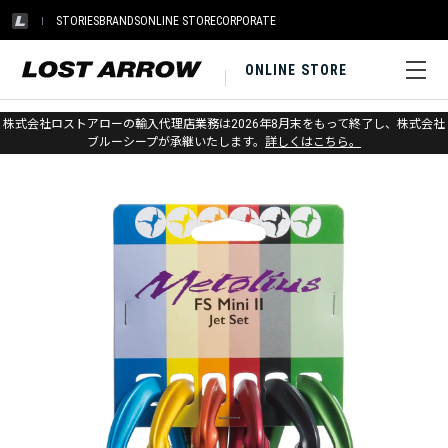
STORIES
BRANDS
ONLINE STORE
CORPORATE
ONLINE STORE
ホーム
>
メトリウス
>
カラビナ・クイックドロー
株式会社ロストアローの輸入代理店業務は2026年8月末をもって終了し、株式会社
ブルーシープが承継いたします。
詳しくはこちら。