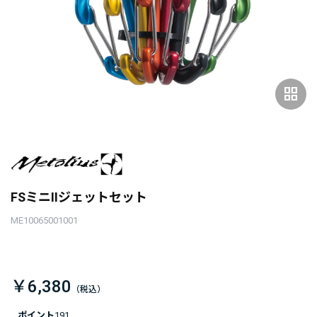
grid_view
FSミニIIジェットセット
ME10065001001
￥6,380
ポイント
191