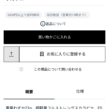
5000円以上で送料無料
当日発送（営業日15時まで）
info
返品について
買い物かごに入れる
お気に入りに登録する
この商品について問い合わせる
仕様
概要
重量わずか23g、超軽量フルストレングスカラビナ、FS