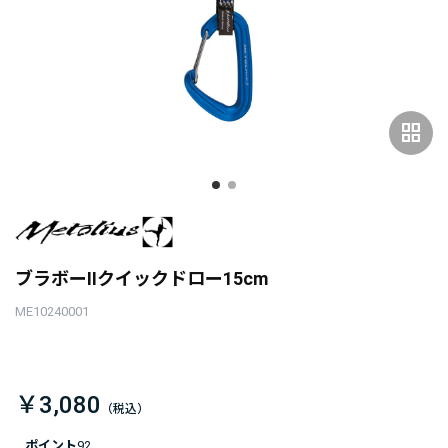
grid_view
ブラボーIIクイックドロー15cm
ME10240001
￥3,080
ポイント
92