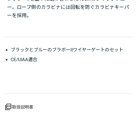
ー。ロープ側のカラビナには回転を防ぐカラビナキーパ
ーを採用。
ブラックとブルーのブラボーIIワイヤーゲートのセット
CE/UIAA適合
picture_as_pdf
取扱説明書