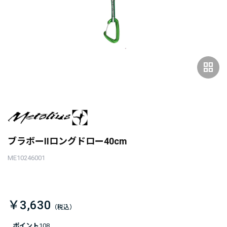
grid_view
ブラボーIIロングドロー40cm
ME10246001
￥3,630
ポイント
108