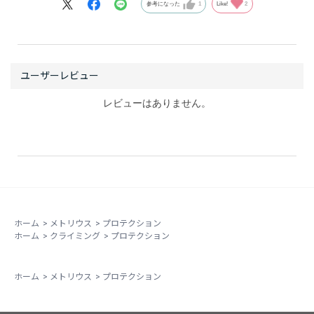
参考になった
1
Like!
2
ムは、そんな大ベストセラーのTCUの伝統を受け継いだ
シングルステムのカミングデバイスです。
マスターカムを手にすると、40年以上経っても創業の地
を動かず、変わらぬクライミングスピリッツでクライマ
ーの為のギアだけを作り続ける、そんな不器用で愛すべ
レビューはありません。
き会社の精神に触れることができるでしょう。
使用する最大のメリットは、軽量かつコンパクトな点で
す。マルチピッチを登るときは、このメリットを最大限
に享受できると思います。荷物を全て担がなければいけ
ないクライミングでは軽さは正義です。また、もっとも
普及しているカミングデバイス（BD社のキャメロット）
ホーム
>
メトリウス
>
プロテクション
ホーム
>
クライミング
>
プロテクション
とは対応するレンジ幅が異なるため、キャメロットでは
ジャストフィットしない幅のクラックに有効なことが多
いです。最近の体験では、三重県名張市にある岩場の有
ホーム
>
メトリウス
>
プロテクション
名なルート「いかさま師」(5.12)を登るとき、キャメロ
ットではジャストフィットしなかった箇所が、マスター