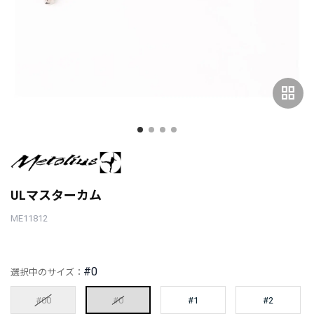
grid_view
ULマスターカム
ME11812
#0
選択中のサイズ：
#00
#0
#1
#2