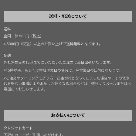
カムだとバチ効きでとても安心だったことがあります。
送料・配送について
現在のメトリウスの代表は、世界各国の取引先にビジネ
スメールを送るとき、「Dear 〇〇」と始めるのが一般的
送料
全国一律 500円（税込）
なビジネスメールの作法にも関わらず、彼は
「Metolians」（メトリアン）と呼びかけます。マスター
※ 5000円（税込）以上のお買い上げで
送料無料
となります。
カムを手にすれば、あなたも立派なメトリアン！
配送
弊社営業日の15時までにいただいたご注文は
当日出荷
いたします。
※15時以降、もしくは弊社休業日の場合は、翌営業日の出荷になります。
※ご注文のタイミングにより万一在庫切れとなってしまった場合や、その他や
むを得ない事情によりお届けが遅くなる場合などは、弊社よりメールまたはお
電話にてお知らせします。
お支払いについて
クレジットカード
下記のカードがご利用いただけます。