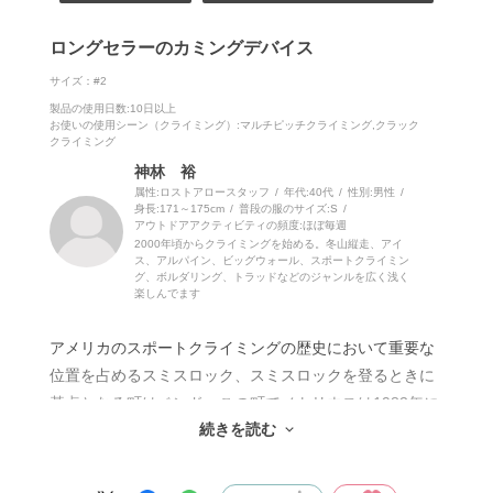
ロングセラーのカミングデバイス
サイズ：#2
製品の使用日数
:10日以上
お使いの使用シーン（クライミング）
:マルチピッチクライミング,クラック
クライミング
神林 裕
属性:ロストアロースタッフ
年代:
40代
性別:
男性
身長:
171～175cm
普段の服のサイズ:
S
アウトドアアクティビティの頻度:
ほぼ毎週
2000年頃からクライミングを始める。冬山縦走、アイ
ス、アルパイン、ビッグウォール、スポートクライミン
グ、ボルダリング、トラッドなどのジャンルを広く浅く
楽しんでます
アメリカのスポートクライミングの歴史において重要な
位置を占めるスミスロック、スミスロックを登るときに
基点となる町はベンド、この町でメトリウスは1983年に
続きを読む
創業しました。TCU（トリプルカムユニット）と呼ばれ
るダブルステムの軽量カミングデバイスを発売して、当
時のクライマーに絶大な人気を誇りました。マスターカ